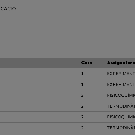
ICACIÓ
Curs
Assignatur
1
EXPERIMENTA
1
EXPERIMENTA
2
FISICOQUÍM
2
TERMODINÀM
2
FISICOQUÍM
2
TERMODINÀM