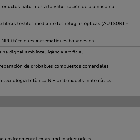
productos naturales a la valorización de biomasa no
de fibras textiles mediante tecnologías ópticas (AUTSORT –
ca NIR i tècniques matemàtiques basades en
na digital amb intel·ligència artificial
preparación de probables compuestos comerciales
e la tecnologia fotònica NIR amb models matemàtics
ing environmental costs and market prices