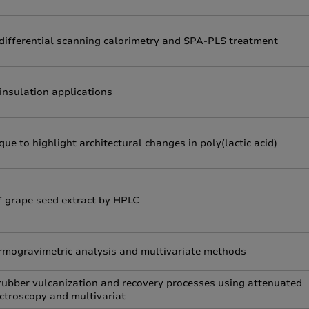
differential scanning calorimetry and SPA-PLS treatment
insulation applications
ue to highlight architectural changes in poly(lactic acid)
of grape seed extract by HPLC
rmogravimetric analysis and multivariate methods
rubber vulcanization and recovery processes using attenuated
ectroscopy and multivariat