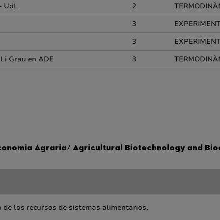
 - UdL
2
TERMODINÀM
3
EXPERIMENTA
3
EXPERIMENTA
al i Grau en ADE
3
TERMODINÀM
economia Agraria/ Agricultural Biotechnology and Bi
ia de los recursos de sistemas alimentarios.